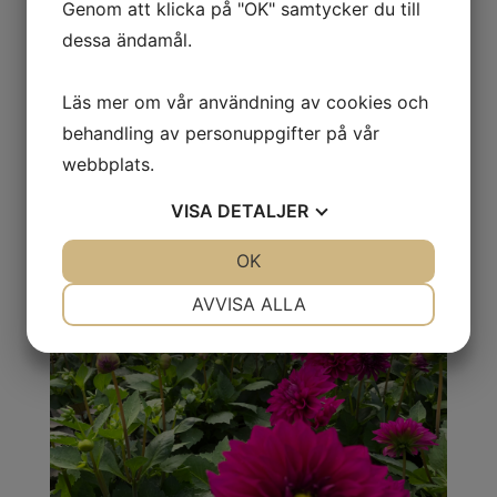
Genom att klicka på "OK" samtycker du till
dessa ändamål.
Läs mer om vår användning av cookies och
behandling av personuppgifter på vår
webbplats.
VISA
DETALJER
JA
NEJ
OK
JA
NEJ
NÖDVÄNDIG
INSTÄLLNINGAR
AVVISA ALLA
JA
NEJ
JA
NEJ
MARKNADSFÖRING
STATISTIK